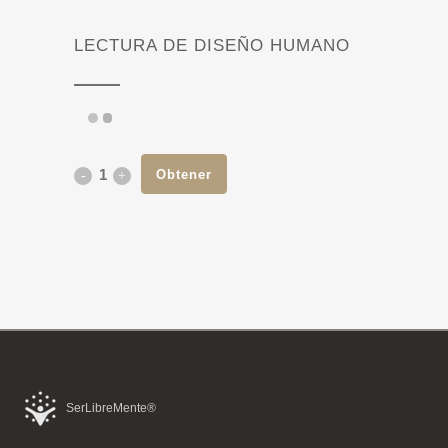
LECTURA DE DISEÑO HUMANO
Obtener
Lectura
de
Diseño
Humano
cantidad
SerLibreMente®