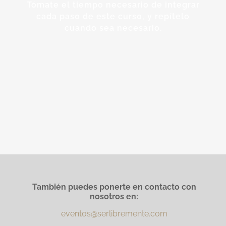
Tómate el tiempo necesario de integrar
cada paso de este curso, y repítelo
cuando sea necesario.
También puedes ponerte en contacto con
nosotros en:
eventos@serlibremente.com