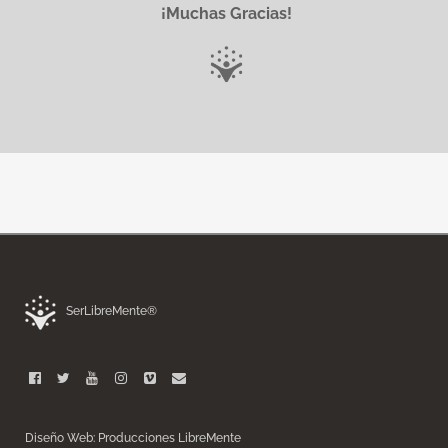
¡Muchas Gracias!
SerLibreMente®
Diseño Web: Producciones LibreMente