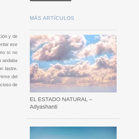
MÁS ARTÍCULOS
ción y de
entar ese
omo si no
do andaba
n lastre.
virme del
icioso de
EL ESTADO NATURAL –
Adyashanti