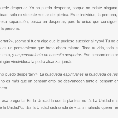
uede despertar. Yo no puedo despertar, porque no existe ninguna
dad, sólo existe este «estar despierto». Es el individuo, la persona,
esa separación, busca un despertar, pero lo único que consigue
 la persona.
ertar?», ¡como si fuera algo que le pudiese suceder al «yo»! Tú no
o es un pensamiento que brota ahora mismo. Toda tu vida, toda tu
miento,
y un pensamiento no necesita despertar
. Ese pensamiento br
ningún «individuo» la podrá alcanzar jamás.
ómo puedo despertar?».
La búsqueda espiritual es la búsqueda de re
as no es más que un pensamiento, se desvanecen tanto el pensamie
cer».
a esa pregunta. Es la Unidad la que la plantea, no tú. La Unidad m
la Unidad?». ¡Es la Unidad disfrazada de «ti», simulando querer r