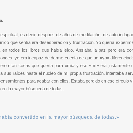
a.
iritual, es decir, después de años de meditación, de auto-indaga
nico que sentía era desesperación y frustración. Yo quería experim
a en todos los libros que había leído. Ansiaba la paz pero era c
ntonces, yo era incapaz de darme cuenta de que un «yo» diferencia
pero eran cosas que quería para «mí» y ese «mí» era justamente u
a sus raíces hasta el núcleo de mi propia frustración. Intentaba ser
pensamientos para acabar con ellos. Estaba perdido en ese círculo v
do en la mayor búsqueda de todas.
 había convertido en la mayor búsqueda de todas.»