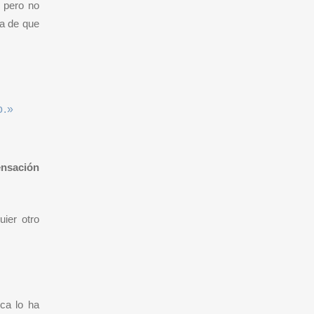
 pero no
ea de que
o.»
ensación
ier otro
ca lo ha