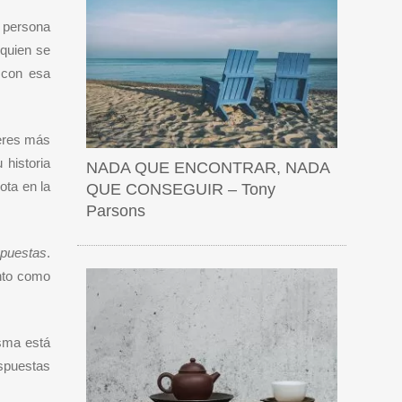
 persona
 quien se
 con esa
 eres más
 historia
NADA QUE ENCONTRAR, NADA
ota en la
QUE CONSEGUIR – Tony
Parsons
spuestas
.
nto como
isma está
espuestas