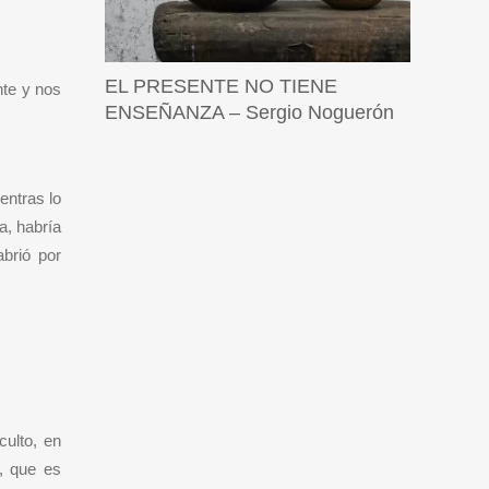
EL PRESENTE NO TIENE
nte y nos
ENSEÑANZA – Sergio Noguerón
entras lo
a, habría
brió por
ulto, en
, que es