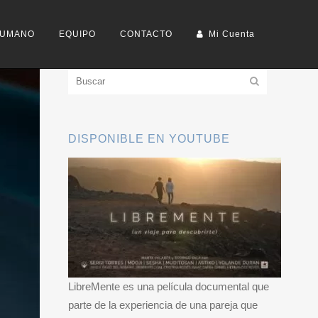
HUMANO
EQUIPO
CONTACTO
Mi Cuenta
DISPONIBLE EN YOUTUBE
LibreMente es una película documental que
parte de la experiencia de una pareja que