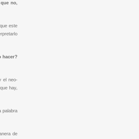
 que no,
 que este
rpretarlo
o hacer?
y el neo-
 que hay,
a palabra
anera de