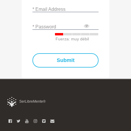
* Email Address
* Password
Fuerza: muy débil
Submit
SerLibreMente®