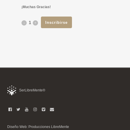
¡Muchas Gracias!
Inscribirse
RETIRO
con
ALICIAH:
La
Sanación
Silenciosa
-
SerLibreMente®
Noviembre
2025
cantidad
Diseño Web: Producciones LibreMente